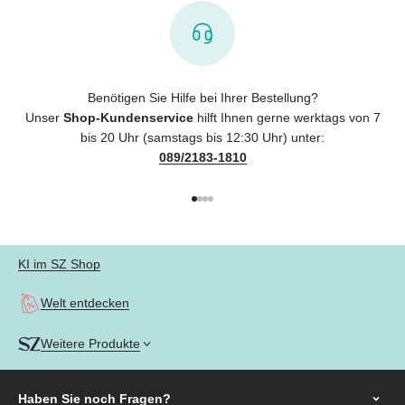
Benötigen Sie Hilfe bei Ihrer Bestellung?
Unser
Shop-Kundenservice
hilft Ihnen gerne werktags von 7
bis 20 Uhr (samstags bis 12:30 Uhr) unter:
089/2183-1810
Gehe zu Element 1
Gehe zu Element 2
Gehe zu Element 3
Gehe zu Element 4
KI im SZ Shop
Welt entdecken
Weitere Produkte
Haben Sie noch
Fragen?