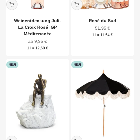
Weinentdeckung Juli:
Rosé du Sud
La Croix Rosé IGP
Angebot
51,95 €
Méditerranée
1 l = 11,54 €
Angebot
ab 9,95 €
1 l = 12,60 €
NEU!
NEU!