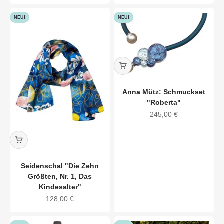
NEU!
NEU!
Anna Mütz: Schmuckset
"Roberta"
Angebot
245,00 €
Seidenschal "Die Zehn
Größten, Nr. 1, Das
Kindesalter"
Angebot
128,00 €