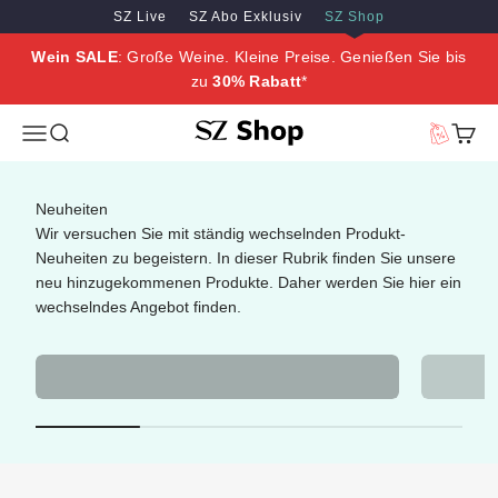
Zum Inhalt springen
Zum Hauptinhalt springen
SZ Live
SZ Abo Exklusiv
SZ Shop
Wein SALE
: Große Weine. Kleine Preise. Genießen Sie bis
zu
30% Rabatt
*
SZ Erleben
Menü
Suche
Vorteilswe
Waren
Neuheiten
Wir versuchen Sie mit ständig wechselnden Produkt-
Neuheiten zu begeistern. In dieser Rubrik finden Sie unsere
neu hinzugekommenen Produkte. Daher werden Sie hier ein
wechselndes Angebot finden.
Neue Produkte