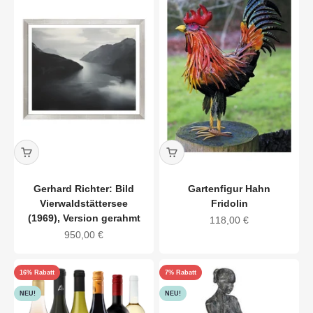
Gerhard Richter: Bild
Gartenfigur Hahn
Vierwaldstättersee
Fridolin
(1969), Version gerahmt
Angebot
118,00 €
Angebot
950,00 €
16% Rabatt
7% Rabatt
NEU!
NEU!