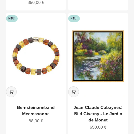
Angebot
850,00 €
NEU!
NEU!
Bernsteinarmband
Jean-Claude Cubaynes:
Meeressonne
Bild Giverny - Le Jardin
de Monet
Angebot
88,00 €
Angebot
650,00 €