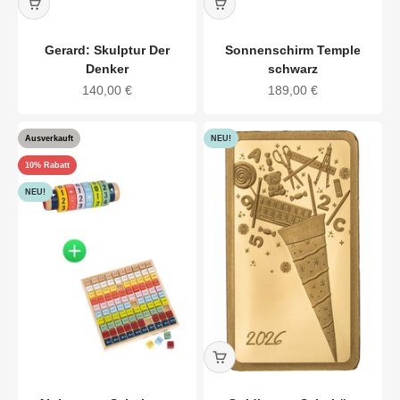
Gerard: Skulptur Der
Sonnenschirm Temple
Denker
schwarz
Angebot
Angebot
140,00 €
189,00 €
Ausverkauft
NEU!
10% Rabatt
NEU!