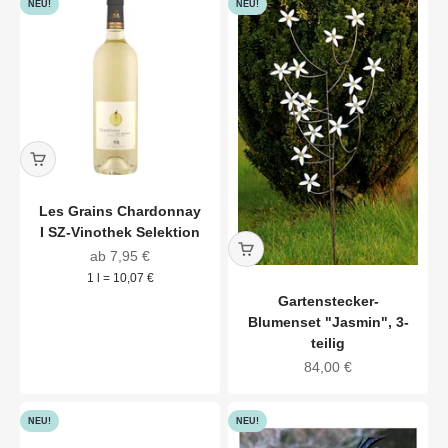
NEU!
NEU!
Les Grains Chardonnay
I SZ-Vinothek Selektion
Angebot
ab 7,95 €
1 l = 10,07 €
Gartenstecker-
Blumenset "Jasmin", 3-
teilig
Angebot
84,00 €
NEU!
NEU!