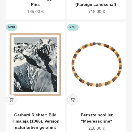
Pins
(Farbige Landschaft)
(2024)
Angebot
Angebot
135,00 €
718,00 €
NEU!
NEU!
Gerhard Richter: Bild
Bernsteincollier
Himalaja (1968), Version
"Meeressonne"
naturfarben gerahmt
Angebot
218,00 €