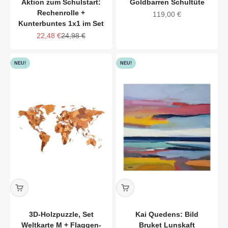
Aktion zum Schulstart:
Goldbarren Schultüte
Rechenrolle +
Angebot
119,00 €
Kunterbuntes 1x1 im Set
Angebot
Regulärer Preis
22,48 €
24,98 €
NEU!
NEU!
3D-Holzpuzzle, Set
Kai Quedens: Bild
Weltkarte M + Flaggen-
Bruket Lunskaft