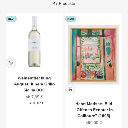
47 Produkte
NEU!
NEU!
Weinentdeckung
August: Itinera Grillo
Sicilia DOC
Angebot
ab 7,95 €
1 l = 10,07 €
Henri Matisse: Bild
"Offenes Fenster in
Collioure" (1905)
Angebot
490,00 €