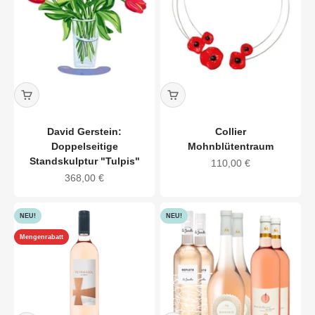
David Gerstein:
Collier
Doppelseitige
Mohnblütentraum
Standskulptur "Tulpis"
Angebot
110,00 €
Angebot
368,00 €
NEU!
NEU!
Mengenrabatt