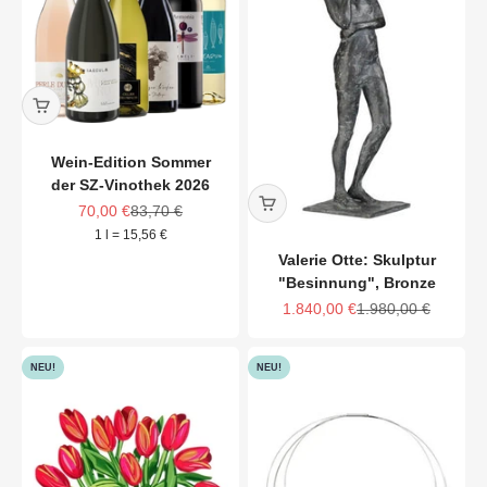
Wein-Edition Sommer
der SZ-Vinothek 2026
Angebot
Regulärer Preis
70,00 €
83,70 €
1 l = 15,56 €
Valerie Otte: Skulptur
"Besinnung", Bronze
Angebot
Regulärer Preis
1.840,00 €
1.980,00 €
NEU!
NEU!