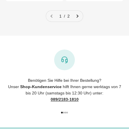
1 / 2
Benötigen Sie Hilfe bei Ihrer Bestellung?
Unser
Shop-Kundenservice
hilft Ihnen gerne werktags von 7
bis 20 Uhr (samstags bis 12:30 Uhr) unter:
089/2183-1810
Gehe zu Element 1
Gehe zu Element 2
Gehe zu Element 3
Gehe zu Element 4