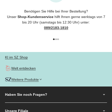
Benötigen Sie Hilfe bei Ihrer Bestellung?
Unser
Shop-Kundenservice
hilft Ihnen gerne werktags von 7
bis 20 Uhr (samstags bis 12:30 Uhr) unter:
089/2183-1810
Gehe zu Element 1
Gehe zu Element 2
Gehe zu Element 3
Gehe zu Element 4
KI im SZ Shop
Welt entdecken
Weitere Produkte
Haben Sie noch
Fragen?
Unsere Filiale