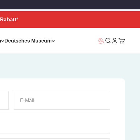
Rabatt
*
n
Deutsches Museum
Vorteilswelt
Suche
Warenkor
E-Mail