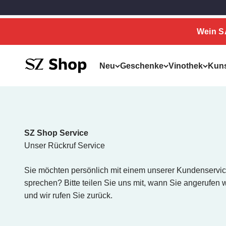
Zum Inhalt springen
Zum Hauptinhalt springen
Wein 
SZ Erleben
Neu
Geschenke
Vinothek
Kun
SZ Shop Service
Unser Rückruf Service
Sie möchten persönlich mit einem unserer Kundenservic
sprechen? Bitte teilen Sie uns mit, wann Sie angerufen
und wir rufen Sie zurück.