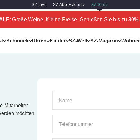
SZ Live
SZ Abo Exklusiv
SZ Shop
SALE
: Große Weine. Kleine Preise. Genießen Sie bis zu
30% 
st
Schmuck
Uhren
Kinder
SZ-Welt
SZ-Magazin
Wohne
Name
e-Mitarbeiter
 werden möchten
Telefonnummer