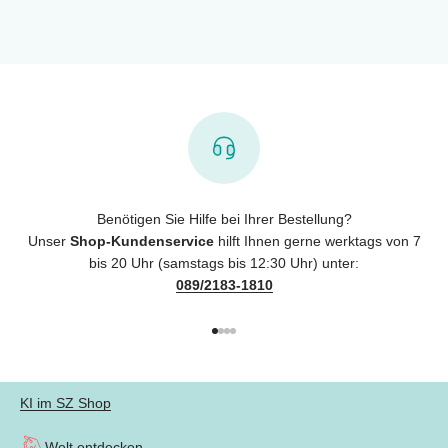
Benötigen Sie Hilfe bei Ihrer Bestellung?
Unser
Shop-Kundenservice
hilft Ihnen gerne werktags von 7
bis 20 Uhr (samstags bis 12:30 Uhr) unter:
089/2183-1810
Gehe zu Element 1
Gehe zu Element 2
Gehe zu Element 3
Gehe zu Element 4
KI im SZ Shop
Welt entdecken