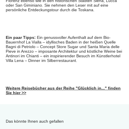
Florenz ebenso wie in den historischen Städten Siena, Lucca
oder San Giminiano. Sie nehmen den Leser mit auf eine
persönliche Entdeckungstour durch die Toskana.
Ein paar Tipps:
Ein genussvoller Aufenthalt auf dem Bio-
Bauernhof La Vialla – idyllisches Baden in der heißen Quelle
Bagni di Petriolo – Concept Store Sugar und Santa Maria delle
Pieve in Arezzo – imposante Architektur und köstliche Weine bei
Antinori im Chianti – ein inspirierender Besuch im Künstlerhotel
Villa Lena – Dinner im Silberrestaurant.
Weitere Reisebücher aus der Reihe "Glücklich in..." finden
Sie hier >>
Das könnte Ihnen auch gefallen