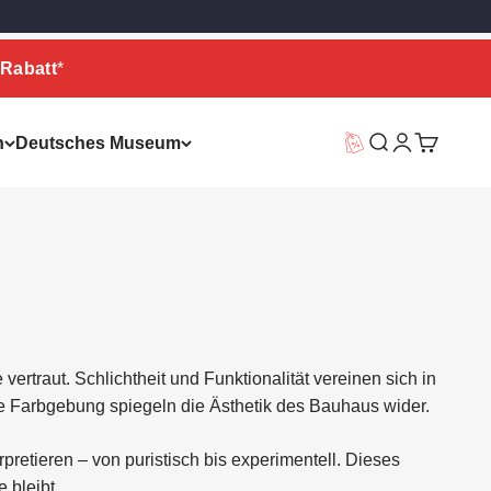
Rabatt
*
n
Deutsches Museum
Vorteilswelt
Suche
Warenkor
ertraut. Schlichtheit und Funktionalität vereinen sich in
te Farbgebung spiegeln die Ästhetik des Bauhaus wider.
retieren – von puristisch bis experimentell. Dieses
 bleibt.