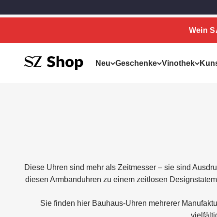
Zum Inhalt springen
Zum Hauptinhalt springen
Wein 
SZ Erleben
Neu
Geschenke
Vinothek
Kun
Diese Uhren sind mehr als Zeitmesser – sie sind Ausdruck
diesen Armbanduhren zu einem zeitlosen Designstatemen
Sie finden hier Bauhaus‑Uhren mehrerer Manufakture
vielfäl