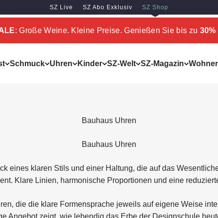
SZ Live
SZ Abo Exklusiv
SZ Shop
SALE
: Große Weine. Kleine Preise. Genießen Sie bis zu
30% 
st
Schmuck
Uhren
Kinder
SZ-Welt
SZ-Magazin
Wohne
Bauhaus Uhren
Bauhaus Uhren
 eines klaren Stils und einer Haltung, die auf das Wesentliche v
t. Klare Linien, harmonische Proportionen und eine reduzier
n, die die klare Formensprache jeweils auf eigene Weise interp
tige Angebot zeigt, wie lebendig das Erbe der Designschule heute