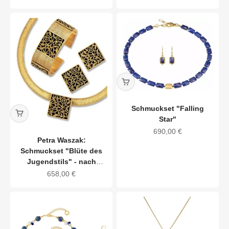
Schmuckset "Falling
Star"
Angebot
690,00 €
Petra Waszak:
Schmuckset "Blüte des
Jugendstils" - nach
Gustav Klimt
Angebot
658,00 €