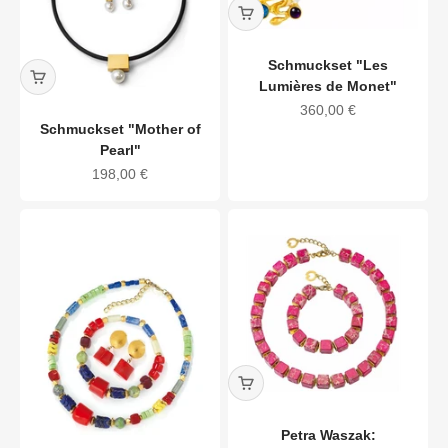
Schmuckset "Les
Lumières de Monet"
Angebot
360,00 €
Schmuckset "Mother of
Pearl"
Angebot
198,00 €
Petra Waszak: