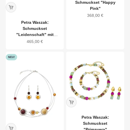
Schmuckset "Happy
Pink"
Angebot
368,00 €
Petra Waszak:
Schmuckset
"Leidenschaft" mit
zentraler Zuchtkoralle
Angebot
465,00 €
NEU!
Petra Waszak:
Schmuckset
"Primavera"