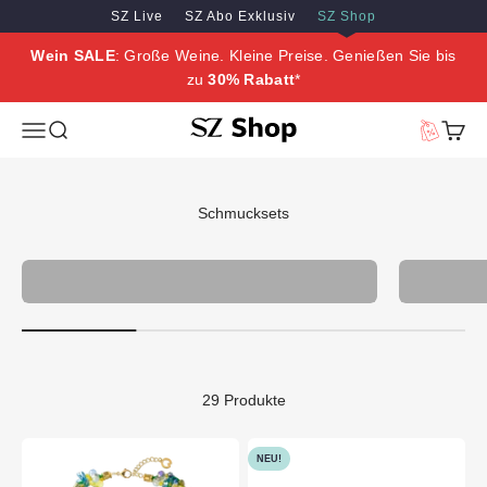
Zum Inhalt springen
Zum Hauptinhalt springen
SZ Live
SZ Abo Exklusiv
SZ Shop
Wein SALE
: Große Weine. Kleine Preise. Genießen Sie bis
zu
30% Rabatt
*
SZ Erleben
Menü
Suche
Vorteilswe
Waren
Schmucksets
Schmuck
29 Produkte
NEU!