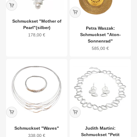
Schmuckset "Mother of
Pearl"(silber)
Petra Waszak:
Schmuckset "Aton-
Angebot
178,00 €
Sonnenrad"
Angebot
585,00 €
Schmuckset "Waves"
Judith Martini:
Schmuckset "Petit
Angebot
338,00 €