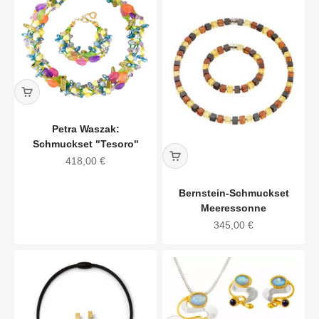
Petra Waszak:
Schmuckset "Tesoro"
Angebot
418,00 €
Bernstein-Schmuckset
Meeressonne
Angebot
345,00 €