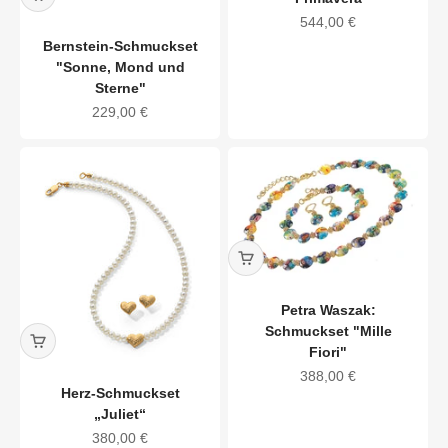
Angebot
544,00 €
Bernstein-Schmuckset
"Sonne, Mond und
Sterne"
Angebot
229,00 €
Petra Waszak:
Schmuckset "Mille
Fiori"
Angebot
388,00 €
Herz-Schmuckset
„Juliet“
Angebot
380,00 €