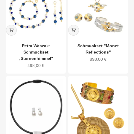
Petra Waszak:
Schmuckset "Monet
Schmuckset
Reflections"
„Sternenhimmel“
Angebot
898,00 €
Angebot
498,00 €