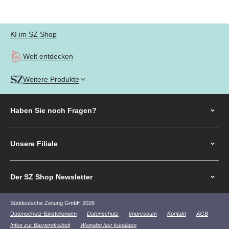
Gehe zu Element 1
Gehe zu Element 2
Gehe zu Element 3
Gehe zu Element 4
KI im SZ Shop
Welt entdecken
Weitere Produkte
Haben Sie noch
Fragen?
Unsere Filiale
Der SZ Shop Newsletter
Süddeutsche Zeitung GmbH 2026
Datenschutz-Einstellungen
Datenschutz
Impressum
Kontakt
AGB
Infos zur Barrierefreiheit
Weinabo hier kündigen