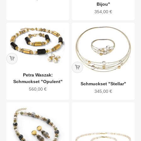
Bijou"
Angebot
354,00 €
Petra Waszak:
Schmuckset "Opulent"
Schmuckset "Stellar"
Angebot
560,00 €
Angebot
345,00 €