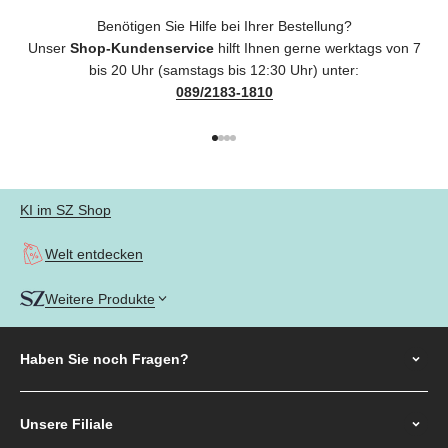
Benötigen Sie Hilfe bei Ihrer Bestellung?
Unser
Shop-Kundenservice
hilft Ihnen gerne werktags von 7
bis 20 Uhr (samstags bis 12:30 Uhr) unter:
089/2183-1810
Gehe zu Element 1
Gehe zu Element 2
Gehe zu Element 3
Gehe zu Element 4
KI im SZ Shop
Welt entdecken
Weitere Produkte
Haben Sie noch
Fragen?
Unsere Filiale