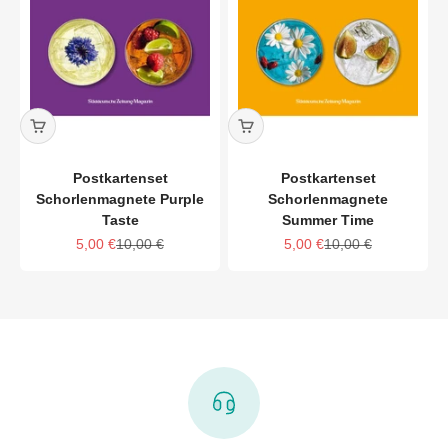
Postkartenset
Postkartenset
Schorlenmagnete Purple
Schorlenmagnete
Taste
Summer Time
Angebot
Regulärer Preis
Angebot
Regulärer Preis
5,00 €
10,00 €
5,00 €
10,00 €