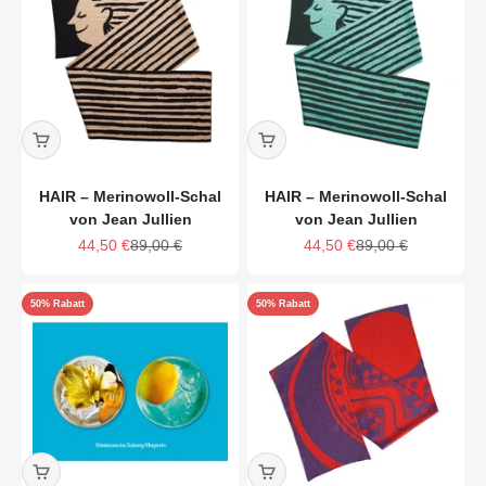
HAIR – Merinowoll-Schal
HAIR – Merinowoll-Schal
von Jean Jullien
von Jean Jullien
Angebot
Regulärer Preis
Angebot
Regulärer Preis
44,50 €
89,00 €
44,50 €
89,00 €
50% Rabatt
50% Rabatt