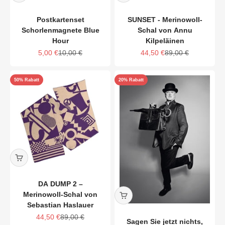
Postkartenset
SUNSET - Merinowoll-
Schorlenmagnete Blue
Schal von Annu
Hour
Kilpeläinen
Angebot
Regulärer Preis
Angebot
Regulärer Preis
5,00 €
10,00 €
44,50 €
89,00 €
50% Rabatt
20% Rabatt
DA DUMP 2 –
Merinowoll-Schal von
Sebastian Haslauer
Angebot
Regulärer Preis
44,50 €
89,00 €
Sagen Sie jetzt nichts,