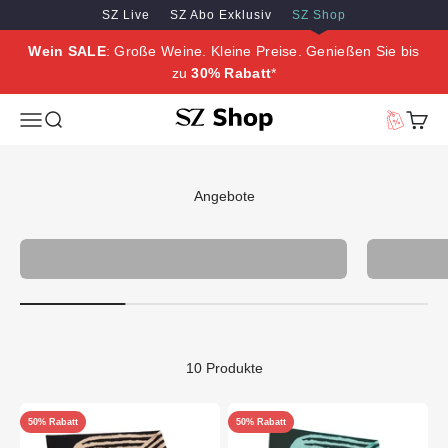
Zum Inhalt springen
Zum Hauptinhalt springen
SZ Live
SZ Abo Exklusiv
SZ Shop
Wein SALE
: Große Weine. Kleine Preise. Genießen Sie bis
zu
30% Rabatt
*
SZ Erleben
Menü
Suche
Vorteilswe
Waren
Angebote
Neuheiten
10 Produkte
50% Rabatt
50% Rabatt