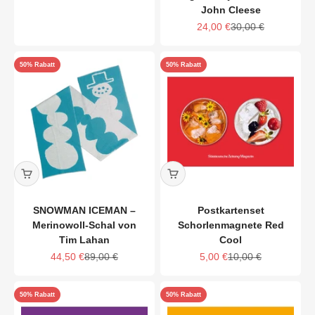
John Cleese
Angebot
Regulärer Preis
24,00 €
30,00 €
50% Rabatt
50% Rabatt
SNOWMAN ICEMAN –
Postkartenset
Merinowoll-Schal von
Schorlenmagnete Red
Tim Lahan
Cool
Angebot
Regulärer Preis
Angebot
Regulärer Preis
44,50 €
89,00 €
5,00 €
10,00 €
50% Rabatt
50% Rabatt