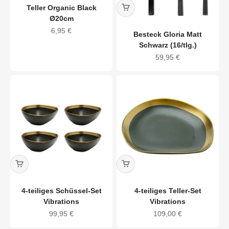
Teller Organic Black
Ø20cm
Angebot
6,95 €
Besteck Gloria Matt
Schwarz (16/tlg.)
Angebot
59,95 €
4-teiliges Schüssel-Set
4-teiliges Teller-Set
Vibrations
Vibrations
Angebot
Angebot
99,95 €
109,00 €