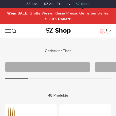
Zum Inhalt springen
Zum Hauptinhalt springen
SZ Live
SZ Abo Exklusiv
SZ Shop
Wein SALE
: Große Weine. Kleine Preise. Genießen Sie bis
zu
30% Rabatt
*
SZ Erleben
Menü
Suche
Vorteilswe
Waren
Gedeckter Tisch
Modernes Wohnen
48 Produkte