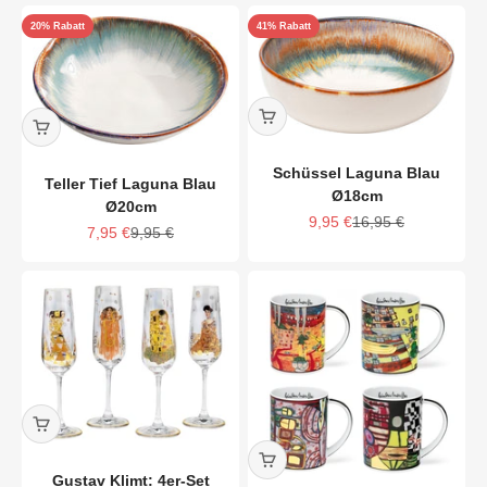
20% Rabatt
41% Rabatt
Schüssel Laguna Blau
Teller Tief Laguna Blau
Ø18cm
Ø20cm
Angebot
Regulärer Preis
9,95 €
16,95 €
Angebot
Regulärer Preis
7,95 €
9,95 €
Gustav Klimt: 4er-Set