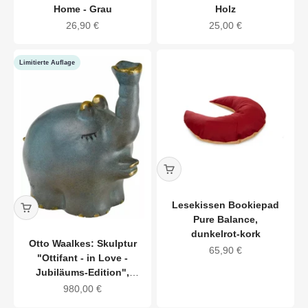
Home - Grau
Holz
Angebot
Angebot
26,90 €
25,00 €
Limitierte Auflage
Lesekissen Bookiepad
Pure Balance,
dunkelrot-kork
Otto Waalkes: Skulptur
Angebot
65,90 €
"Ottifant - in Love -
Jubiläums-Edition",
Bronze
Angebot
980,00 €