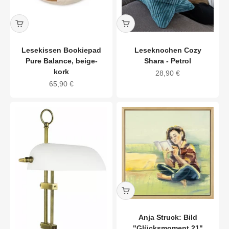
Lesekissen Bookiepad
Leseknochen Cozy
Pure Balance, beige-
Shara - Petrol
kork
Angebot
28,90 €
Angebot
65,90 €
Anja Struck: Bild
"Glücksmoment 21"