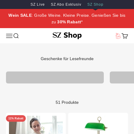
Zum Inhalt springen
Zum Hauptinhalt springen
SZ Live
SZ Abo Exklusiv
SZ Shop
Wein SALE
: Große Weine. Kleine Preise. Genießen Sie bis
zu
30% Rabatt
*
SZ Erleben
Menü
Suche
Vorteilswe
Waren
Geschenke für Lesefreunde
Kunstgeschenke
51 Produkte
11% Rabatt