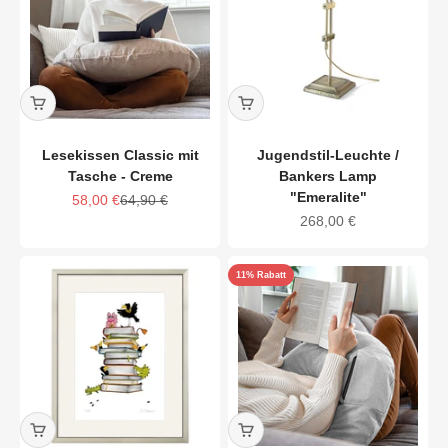
Lesekissen Classic mit
Jugendstil-Leuchte /
Tasche - Creme
Bankers Lamp
"Emeralite"
Angebot
Regulärer Preis
58,00 €
64,90 €
Angebot
268,00 €
11% Rabatt