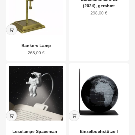
(2024), gerahmt
Angebot
298,00 €
Bankers Lamp
Angebot
268,00 €
Leselampe Spaceman -
Einzelbuchstütze I