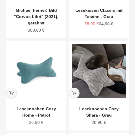
Michael Ferner: Bild
Lesekissen Classic mit
"Corvus Libri" (2021),
Tasche - Grau
gerahmt
Angebot
Regulärer Preis
58,00 €
64,90 €
Angebot
380,00 €
Leseknochen Cozy
Leseknochen Cozy
Home - Petrol
Shara - Grau
Angebot
Angebot
26,90 €
28,90 €