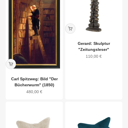
Gerard: Skulptur
"Zeitungsleser"
Angebot
110,00 €
Carl Spitzweg: Bild "Der
Bücherwurm" (1850)
Angebot
480,00 €