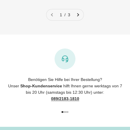
1 / 3
Benötigen Sie Hilfe bei Ihrer Bestellung?
Unser
Shop-Kundenservice
hilft Ihnen gerne werktags von 7
bis 20 Uhr (samstags bis 12:30 Uhr) unter:
089/2183-1810
Gehe zu Element 1
Gehe zu Element 2
Gehe zu Element 3
Gehe zu Element 4