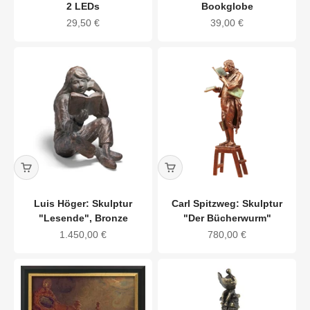
2 LEDs
Bookglobe
Angebot
Angebot
29,50 €
39,00 €
Luis Höger: Skulptur
Carl Spitzweg: Skulptur
"Lesende", Bronze
"Der Bücherwurm"
Angebot
Angebot
1.450,00 €
780,00 €