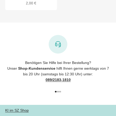
Angebot
2,00 €
Benötigen Sie Hilfe bei Ihrer Bestellung?
Unser
Shop-Kundenservice
hilft Ihnen gerne werktags von 7
bis 20 Uhr (samstags bis 12:30 Uhr) unter:
089/2183-1810
Gehe zu Element 1
Gehe zu Element 2
Gehe zu Element 3
Gehe zu Element 4
KI im SZ Shop