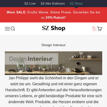
Zum Inhalt springen
Zum Hauptinhalt springen
SZ Live
SZ Abo Exklusiv
SZ Shop
Wein SALE
: Große Weine. Kleine Preise. Genießen Sie bis
zu
30% Rabatt
*
SZ Erleben
Menü
Suche
Vorteilswe
Waren
Design Interieur
Jan Philippi sieht die Schönheit in den Dingen und er
setzt sie um. Geradlinig und mit einer ganz eigenen
Handschrift. Er gibt Antworten auf die Herausforderungen
unseres Lebens, er gibt beständige Produkte für eine sich
ändernde Welt. Produkte, die Herzen erobern und die