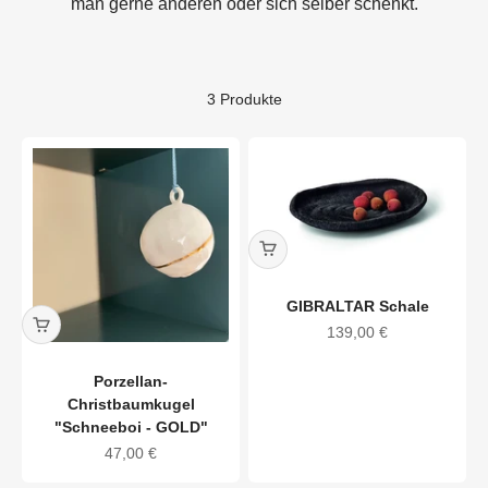
man gerne anderen oder sich selber schenkt.
3 Produkte
GIBRALTAR Schale
Angebot
139,00 €
Porzellan-
Christbaumkugel
"Schneeboi - GOLD"
Angebot
47,00 €