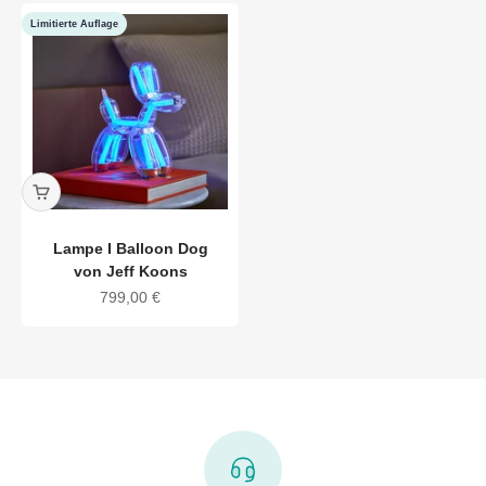
Limitierte Auflage
Lampe I Balloon Dog
von Jeff Koons
Angebot
799,00 €