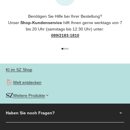
Benötigen Sie Hilfe bei Ihrer Bestellung?
Unser
Shop-Kundenservice
hilft Ihnen gerne werktags von 7
bis 20 Uhr (samstags bis 12:30 Uhr) unter:
089/2183-1810
Gehe zu Element 1
Gehe zu Element 2
Gehe zu Element 3
Gehe zu Element 4
KI im SZ Shop
Welt entdecken
Weitere Produkte
Haben Sie noch
Fragen?