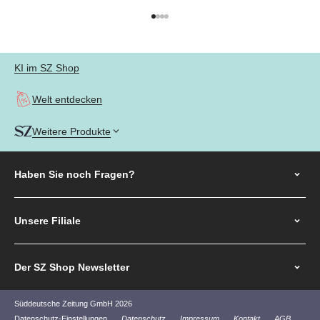
Gehe zu Element 1
Gehe zu Element 2
Gehe zu Element 3
Gehe zu Element 4
KI im SZ Shop
Welt entdecken
Weitere Produkte
Haben Sie noch
Fragen?
Unsere Filiale
Der SZ Shop Newsletter
Süddeutsche Zeitung GmbH 2026
Datenschutz-Einstellungen
Datenschutz
Impressum
Kontakt
AGB