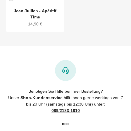
Jean Jullien - Apéritif
Time
Angebot
14,90 €
Benötigen Sie Hilfe bei Ihrer Bestellung?
Unser
Shop-Kundenservice
hilft Ihnen gerne werktags von 7
bis 20 Uhr (samstags bis 12:30 Uhr) unter:
089/2183-1810
Gehe zu Element 1
Gehe zu Element 2
Gehe zu Element 3
Gehe zu Element 4