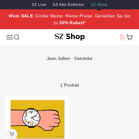
Zum Inhalt springen
Zum Hauptinhalt springen
SZ Live
SZ Abo Exklusiv
SZ Shop
Wein SALE
: Große Weine. Kleine Preise. Genießen Sie bis
zu
30% Rabatt
*
SZ Erleben
Menü
Suche
Vorteilswe
Waren
Jean Jullien - Getränke
1 Produkt