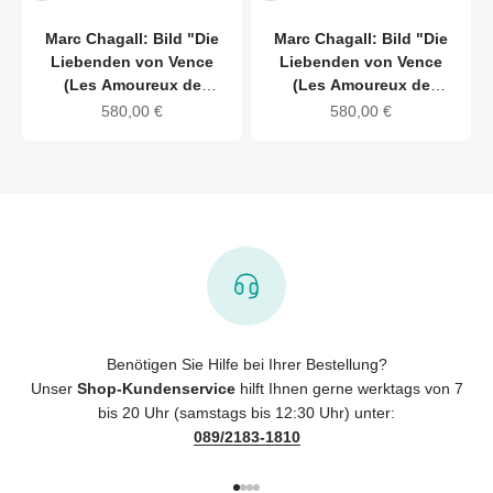
Marc Chagall: Bild "Die
Marc Chagall: Bild "Die
Liebenden von Vence
Liebenden von Vence
(Les Amoureux de
(Les Amoureux de
Vence)" (1957), Version
Vence)" (1957), Version
Angebot
Angebot
580,00 €
580,00 €
schwarz-goldfarben
weiß-goldfarben
gerahmt
gerahmt
Benötigen Sie Hilfe bei Ihrer Bestellung?
Unser
Shop-Kundenservice
hilft Ihnen gerne werktags von 7
bis 20 Uhr (samstags bis 12:30 Uhr) unter:
089/2183-1810