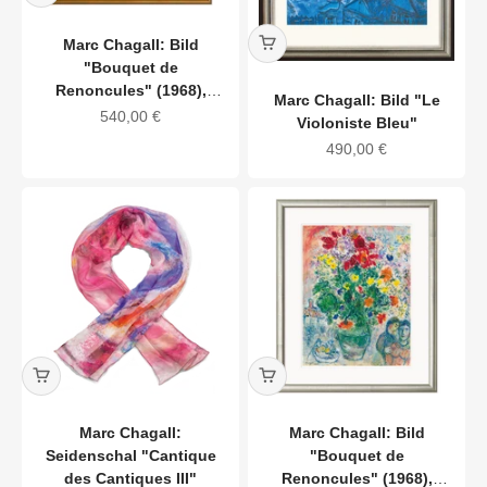
Marc Chagall: Bild
"Bouquet de
Renoncules" (1968),
Marc Chagall: Bild "Le
Version goldfarben
Angebot
540,00 €
Violoniste Bleu"
gerahmt
Angebot
490,00 €
Marc Chagall:
Marc Chagall: Bild
Seidenschal "Cantique
"Bouquet de
des Cantiques III"
Renoncules" (1968),