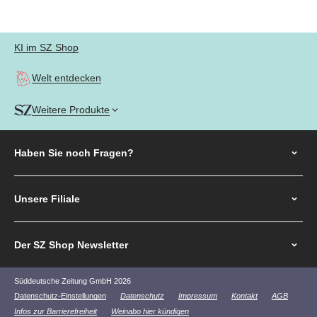
Gehe zu Element 1
Gehe zu Element 2
Gehe zu Element 3
Gehe zu Element 4
KI im SZ Shop
Welt entdecken
Weitere Produkte
Haben Sie noch
Fragen?
Unsere Filiale
Der SZ Shop Newsletter
Süddeutsche Zeitung GmbH 2026
Datenschutz-Einstellungen
Datenschutz
Impressum
Kontakt
AGB
Infos zur Barrierefreiheit
Weinabo hier kündigen