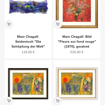
Marc Chagall:
Marc Chagall: Bild
Seidentuch "Die
"Fleurs sur fond rouge"
Schöpfung der Welt"
(1970), gerahmt
Angebot
Angebot
118,00 €
520,00 €