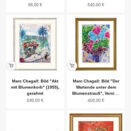
Version silberfarben
Angebot
Angebot
98,00 €
540,00 €
gerahmt
Marc Chagall: Bild "Akt
Marc Chagall: Bild "Der
mit Blumenkorb" (1955),
Wartende unter dem
gerahmt
Blumenstrauß", Version
goldfarben gerahmt
Angebot
Angebot
590,00 €
450,00 €