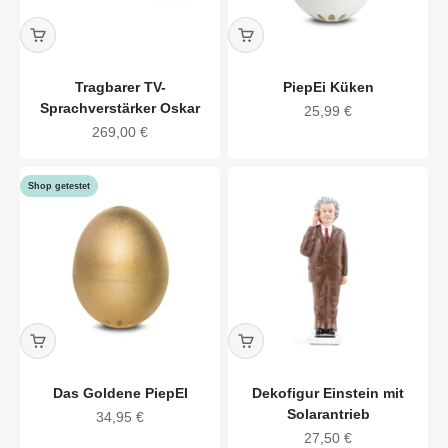
Tragbarer TV-
PiepEi Küken
Sprachverstärker Oskar
Angebot
25,99 €
Angebot
269,00 €
Shop getestet
Das Goldene PiepEI
Dekofigur Einstein mit
Solarantrieb
Angebot
34,95 €
Angebot
27,50 €