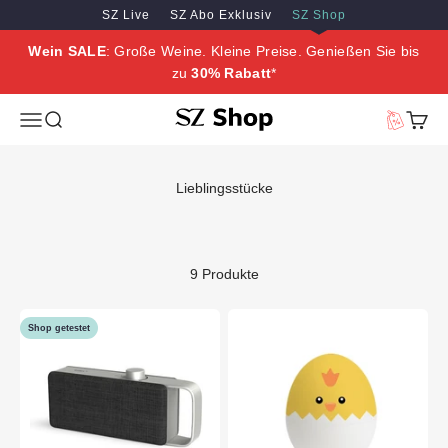
Zum Inhalt springen
Zum Hauptinhalt springen
SZ Live
SZ Abo Exklusiv
SZ Shop
Wein SALE
: Große Weine. Kleine Preise. Genießen Sie bis
zu
30% Rabatt
*
SZ Erleben
Menü
Suche
Vorteilswe
Waren
Lieblingsstücke
9 Produkte
Shop getestet