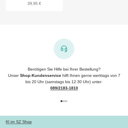
Angebot
39,95 €
Benötigen Sie Hilfe bei Ihrer Bestellung?
Unser
Shop-Kundenservice
hilft Ihnen gerne werktags von 7
bis 20 Uhr (samstags bis 12:30 Uhr) unter:
089/2183-1810
Gehe zu Element 1
Gehe zu Element 2
Gehe zu Element 3
Gehe zu Element 4
KI im SZ Shop