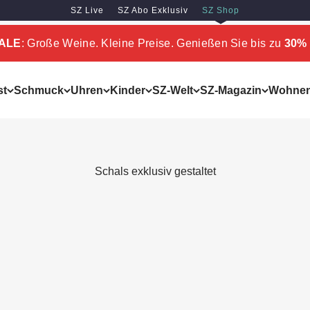
SZ Live
SZ Abo Exklusiv
SZ Shop
SALE
: Große Weine. Kleine Preise. Genießen Sie bis zu
30% 
st
Schmuck
Uhren
Kinder
SZ-Welt
SZ-Magazin
Wohne
Schals exklusiv gestaltet