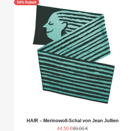
50% Rabatt
HAIR – Merinowoll-Schal von Jean Jullien
Angebot
Regulärer Preis
44,50 €
89,00 €