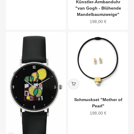
Künstler-Armbanduhr
"van Gogh - Blühende
Mandelbaumzweige"
Angebot
198,00 €
Schmuckset "Mother of
Pearl"
Angebot
198,00 €