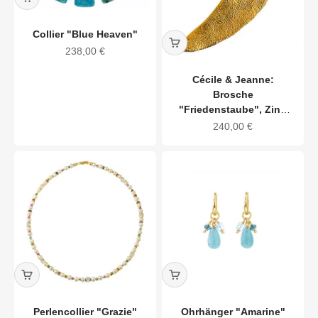
Collier "Blue Heaven"
Angebot
238,00 €
Cécile & Jeanne:
Brosche
"Friedenstaube", Zinn
vergoldet
Angebot
240,00 €
Perlencollier "Grazie"
Ohrhänger "Amarine"