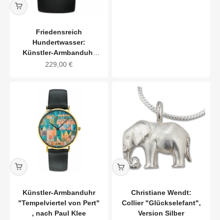
Friedensreich
Hundertwasser:
Künstler-Armbanduhr
"Baummieter"
Angebot
229,00 €
Künstler-Armbanduhr
Christiane Wendt:
"Tempelviertel von Pert"
Collier "Glückselefant",
, nach Paul Klee
Version Silber