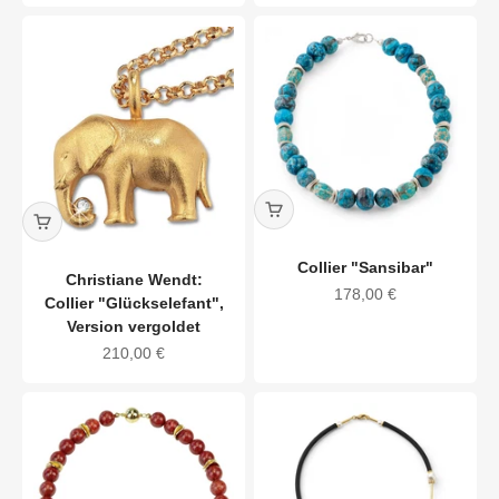
Collier "Sansibar"
Christiane Wendt:
Angebot
178,00 €
Collier "Glückselefant",
Version vergoldet
Angebot
210,00 €