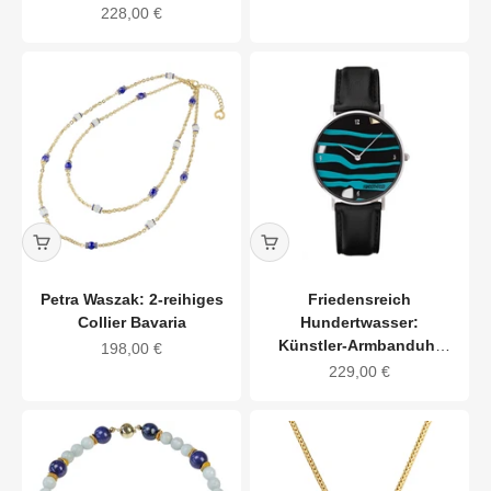
Angebot
228,00 €
Petra Waszak: 2-reihiges
Friedensreich
Collier Bavaria
Hundertwasser:
Künstler-Armbanduhr
Angebot
198,00 €
"Alles fließt"
Angebot
229,00 €