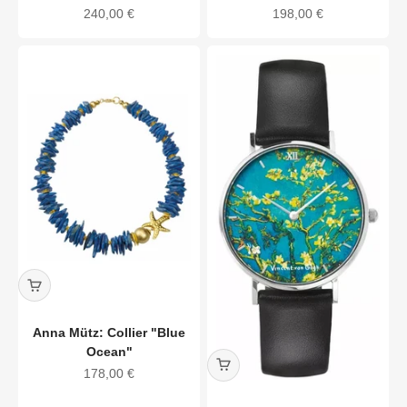
Angebot
Angebot
240,00 €
198,00 €
Anna Mütz: Collier "Blue
Ocean"
Angebot
178,00 €