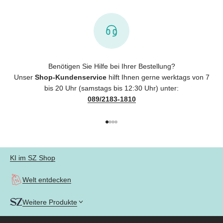
Benötigen Sie Hilfe bei Ihrer Bestellung?
Unser
Shop-Kundenservice
hilft Ihnen gerne werktags von 7
bis 20 Uhr (samstags bis 12:30 Uhr) unter:
089/2183-1810
Gehe zu Element 1
Gehe zu Element 2
Gehe zu Element 3
Gehe zu Element 4
KI im SZ Shop
Welt entdecken
Weitere Produkte