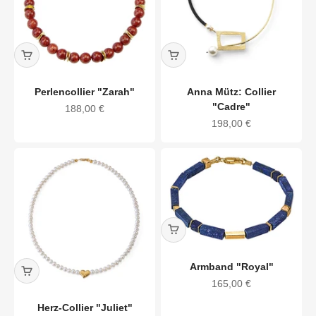
Perlencollier "Zarah"
Anna Mütz: Collier
"Cadre"
Angebot
188,00 €
Angebot
198,00 €
Armband "Royal"
Angebot
165,00 €
Herz-Collier "Juliet"