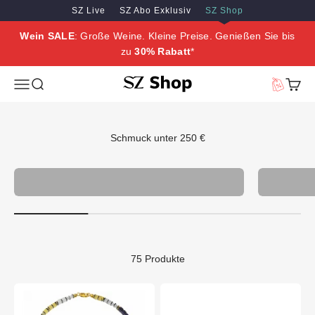
Zum Inhalt springen
Zum Hauptinhalt springen
SZ Live
SZ Abo Exklusiv
SZ Shop
Wein SALE
: Große Weine. Kleine Preise. Genießen Sie bis
zu
30% Rabatt
*
SZ Erleben
Menü
Suche
Vorteilswe
Waren
Schmuck unter 250 €
Schmuck
75 Produkte