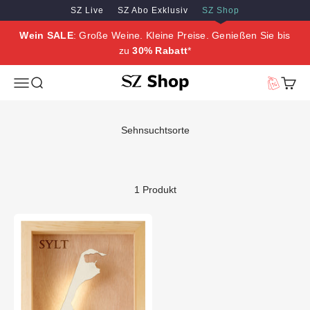
Zum Inhalt springen
Zum Hauptinhalt springen
SZ Live
SZ Abo Exklusiv
SZ Shop
Wein SALE
: Große Weine. Kleine Preise. Genießen Sie bis
zu
30% Rabatt
*
SZ Erleben
Menü
Suche
Vorteilswe
Waren
Sehnsuchtsorte
1 Produkt