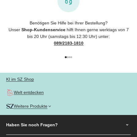
Benötigen Sie Hilfe bei Ihrer Bestellung?
Unser
Shop-Kundenservice
hilft Ihnen gerne werktags von 7
bis 20 Uhr (samstags bis 12:30 Uhr) unter:
089/2183-1810
Gehe zu Element 1
Gehe zu Element 2
Gehe zu Element 3
Gehe zu Element 4
KI im SZ Shop
Welt entdecken
Weitere Produkte
Haben Sie noch
Fragen?