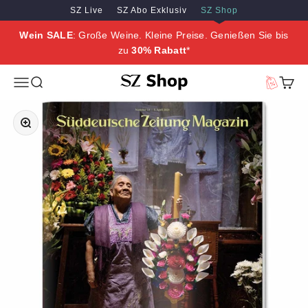
Zum Inhalt springen
Zum Hauptinhalt springen
SZ Live
SZ Abo Exklusiv
SZ Shop
Wein SALE
: Große Weine. Kleine Preise. Genießen Sie bis
zu
30% Rabatt
*
SZ Erleben
Menü
Suche
Vorteilswe
Waren
Bild vergrößern