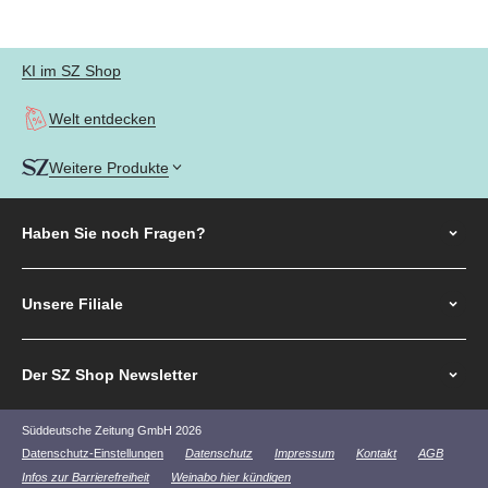
Gehe zu Element 1
Gehe zu Element 2
Gehe zu Element 3
Gehe zu Element 4
KI im SZ Shop
Welt entdecken
Weitere Produkte
Haben Sie noch
Fragen?
Unsere Filiale
Der SZ Shop Newsletter
Süddeutsche Zeitung GmbH 2026
Datenschutz-Einstellungen
Datenschutz
Impressum
Kontakt
AGB
Infos zur Barrierefreiheit
Weinabo hier kündigen