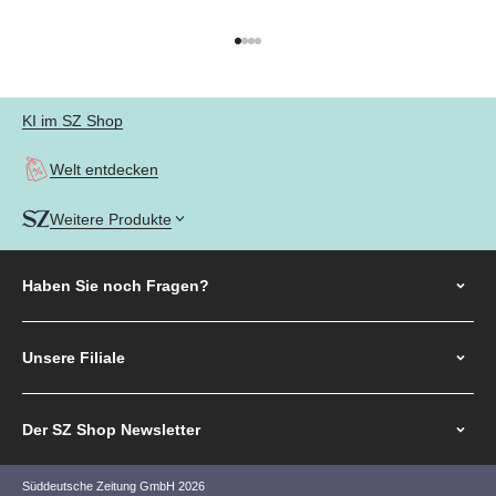
Gehe zu Element 1
Gehe zu Element 2
Gehe zu Element 3
Gehe zu Element 4
KI im SZ Shop
Welt entdecken
Weitere Produkte
Haben Sie noch
Fragen?
Unsere Filiale
Der SZ Shop Newsletter
Süddeutsche Zeitung GmbH 2026