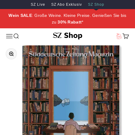
Zum Inhalt springen
Zum Hauptinhalt springen
SZ Live
SZ Abo Exklusiv
SZ Shop
Wein SALE
: Große Weine. Kleine Preise. Genießen Sie bis
zu
30% Rabatt
*
SZ Erleben
Menü
Suche
Vorteilswe
Waren
Bild vergrößern