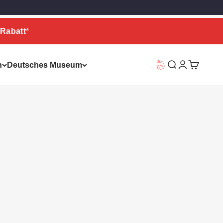
Rabatt
*
n
Deutsches Museum
Vorteilswelt
Suche
Warenkor