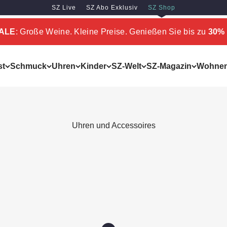
SZ Live
SZ Abo Exklusiv
SZ Shop
SALE
: Große Weine. Kleine Preise. Genießen Sie bis zu
30% 
st
Schmuck
Uhren
Kinder
SZ-Welt
SZ-Magazin
Wohne
Uhren und Accessoires