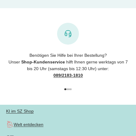
Benötigen Sie Hilfe bei Ihrer Bestellung?
Unser
Shop-Kundenservice
hilft Ihnen gerne werktags von 7
bis 20 Uhr (samstags bis 12:30 Uhr) unter:
089/2183-1810
Gehe zu Element 1
Gehe zu Element 2
Gehe zu Element 3
Gehe zu Element 4
KI im SZ Shop
Welt entdecken