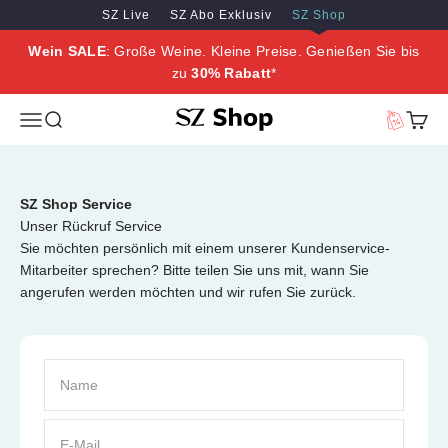
Zum Inhalt springen
Zum Hauptinhalt springen
SZ Live
SZ Abo Exklusiv
SZ Shop
Wein SALE
: Große Weine. Kleine Preise. Genießen Sie bis
zu
30% Rabatt
*
SZ Erleben
Menü
Suche
Vorteilswe
Waren
SZ Shop Service
Unser Rückruf Service
Sie möchten persönlich mit einem unserer Kundenservice-
Mitarbeiter sprechen? Bitte teilen Sie uns mit, wann Sie
angerufen werden möchten und wir rufen Sie zurück.
Name
E-Mail