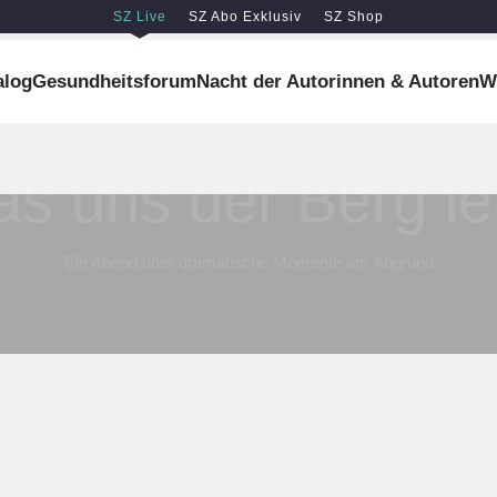
SZ Live
SZ Abo Exklusiv
SZ Shop
alog
Gesundheitsforum
Nacht der Autorinnen & Autoren
W
7. Oktober 2026, München
Ein Abend über dramatische Momente am Abgrund