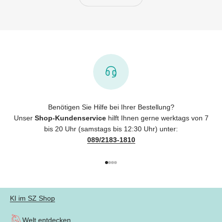
Benötigen Sie Hilfe bei Ihrer Bestellung?
Unser
Shop-Kundenservice
hilft Ihnen gerne werktags von 7
bis 20 Uhr (samstags bis 12:30 Uhr) unter:
089/2183-1810
Gehe zu Element 1
Gehe zu Element 2
Gehe zu Element 3
Gehe zu Element 4
KI im SZ Shop
Welt entdecken