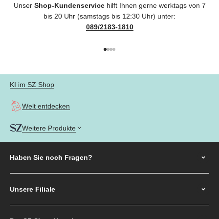
Unser
Shop-Kundenservice
hilft Ihnen gerne werktags von 7
bis 20 Uhr (samstags bis 12:30 Uhr) unter:
089/2183-1810
Gehe zu Element 1
Gehe zu Element 2
Gehe zu Element 3
Gehe zu Element 4
KI im SZ Shop
Welt entdecken
Weitere Produkte
Haben Sie noch
Fragen?
Unsere Filiale