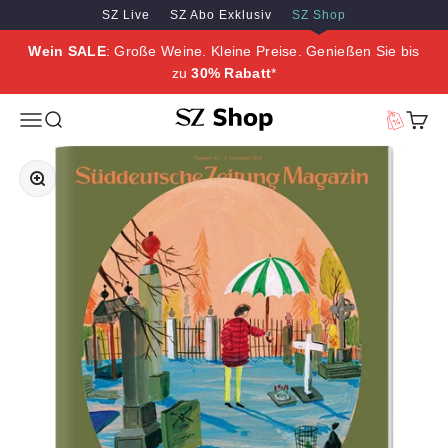
Zum Inhalt springen
Zum Hauptinhalt springen
SZ Live
SZ Abo Exklusiv
SZ Shop
Wein SALE
: Große Weine. Kleine Preise. Genießen Sie bis
zu
30% Rabatt
*
SZ Erleben
Menü
Suche
Vorteilswe
Waren
Bild vergrößern