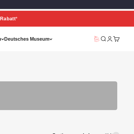
Rabatt
*
n
Deutsches Museum
Vorteilswelt
Suche
Warenkor
Designer Schals