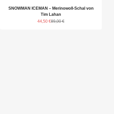
SNOWMAN ICEMAN – Merinowoll-Schal von
Tim Lahan
Angebot
Regulärer Preis
44,50 €
89,00 €