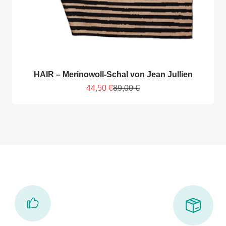
HAIR – Merinowoll-Schal von Jean Jullien
Angebot
Regulärer Preis
44,50 €
89,00 €