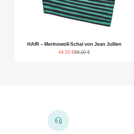
HAIR – Merinowoll-Schal von Jean Jullien
Angebot
Regulärer Preis
44,50 €
89,00 €