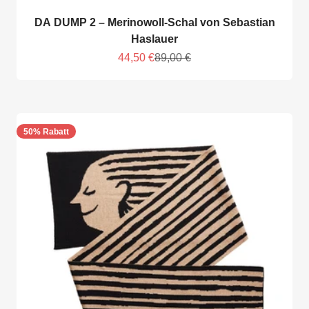
DA DUMP 2 – Merinowoll-Schal von Sebastian
Haslauer
Angebot
Regulärer Preis
44,50 €
89,00 €
50% Rabatt