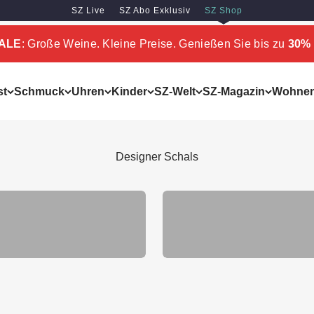
SZ Live
SZ Abo Exklusiv
SZ Shop
SALE
: Große Weine. Kleine Preise. Genießen Sie bis zu
30% 
st
Schmuck
Uhren
Kinder
SZ-Welt
SZ-Magazin
Wohne
Designer Schals