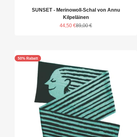
SUNSET - Merinowoll-Schal von Annu
Kilpeläinen
Angebot
Regulärer Preis
44,50 €
89,00 €
50% Rabatt