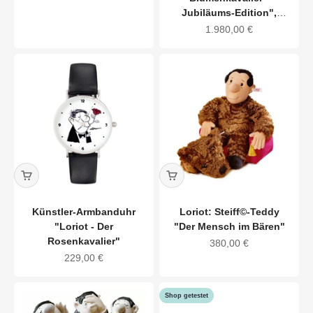
Jubiläums-Edition",
Bronze
Angebot
1.980,00 €
Künstler-Armbanduhr
Loriot: Steiff©-Teddy
"Loriot - Der
"Der Mensch im Bären"
Rosenkavalier"
Angebot
380,00 €
Angebot
229,00 €
Shop getestet