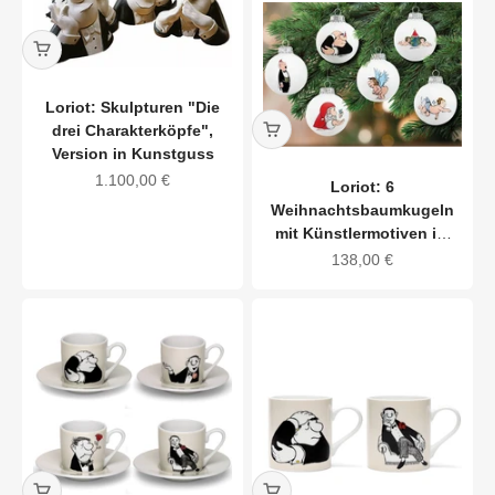
Loriot: Skulpturen "Die
drei Charakterköpfe",
Version in Kunstguss
Angebot
1.100,00 €
Loriot: 6
Weihnachtsbaumkugeln
mit Künstlermotiven im
Set, Glas
Angebot
138,00 €