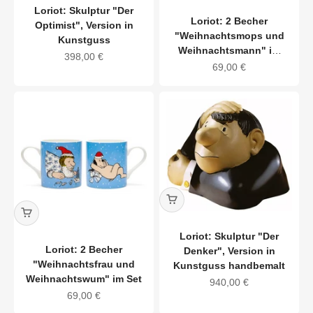
Loriot: Skulptur "Der
Loriot: 2 Becher
Optimist", Version in
"Weihnachtsmops und
Kunstguss
Weihnachtsmann" im
Angebot
398,00 €
Set
Angebot
69,00 €
Loriot: Skulptur "Der
Loriot: 2 Becher
Denker", Version in
"Weihnachtsfrau und
Kunstguss handbemalt
Weihnachtswum" im Set
Angebot
940,00 €
Angebot
69,00 €