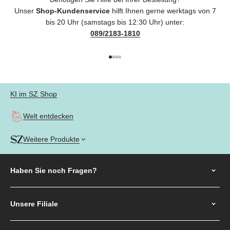
Unser
Shop-Kundenservice
hilft Ihnen gerne werktags von 7
bis 20 Uhr (samstags bis 12:30 Uhr) unter:
089/2183-1810
Gehe zu Element 1
Gehe zu Element 2
Gehe zu Element 3
Gehe zu Element 4
KI im SZ Shop
Welt entdecken
Weitere Produkte
Haben Sie noch
Fragen?
Unsere Filiale