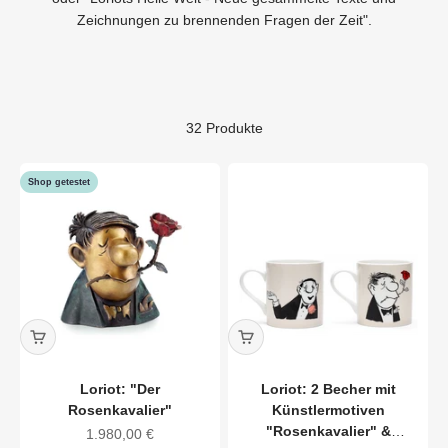
Zeichnungen zu brennenden Fragen der Zeit".
32 Produkte
Shop getestet
Loriot: "Der
Loriot: 2 Becher mit
Rosenkavalier"
Künstlermotiven
"Rosenkavalier" &
Angebot
1.980,00 €