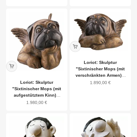
Loriot: Skulptur
"Sixtinischer Mops (mit
verschränkten Armen)",
Version in Bronze
Loriot: Skulptur
Angebot
1.890,00 €
"Sixtinischer Mops (mit
aufgestütztem Kinn)",
Version in Bronze
Angebot
1.980,00 €