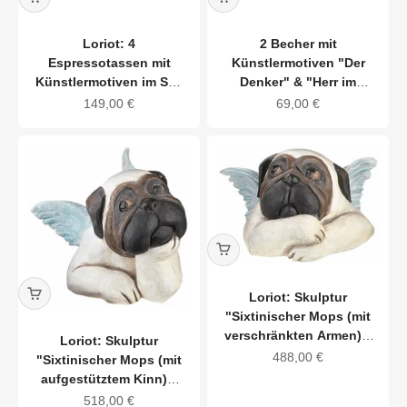
Loriot: 4
2 Becher mit
Espressotassen mit
Künstlermotiven "Der
Künstlermotiven im Set,
Denker" & "Herr im
Porzellan
Sessel" im Set,
Angebot
Angebot
149,00 €
69,00 €
Porzellan
Loriot: Skulptur
"Sixtinischer Mops (mit
verschränkten Armen)",
Loriot: Skulptur
Version in Kunstguss
Angebot
488,00 €
"Sixtinischer Mops (mit
aufgestütztem Kinn)",
Version in Kunstguss
Angebot
518,00 €