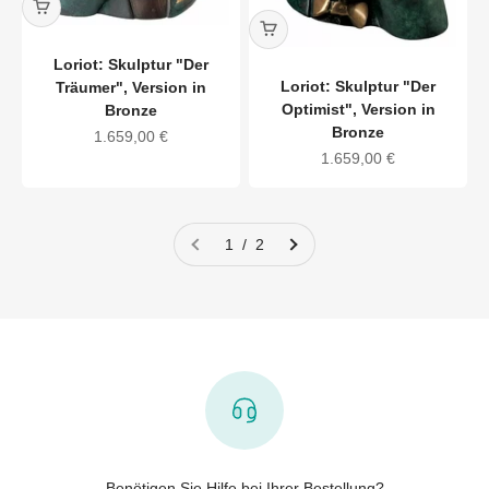
Loriot: Skulptur "Der
Loriot: Skulptur "Der
Träumer", Version in
Optimist", Version in
Bronze
Bronze
Angebot
1.659,00 €
Angebot
1.659,00 €
1 / 2
Benötigen Sie Hilfe bei Ihrer Bestellung?