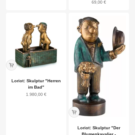
"Conférencier" im Set,
Angebot
69,00 €
Porzellan
Loriot: Skulptur "Herren
im Bad"
Angebot
1.980,00 €
Loriot: Skulptur "Der
Blumenkavalier -