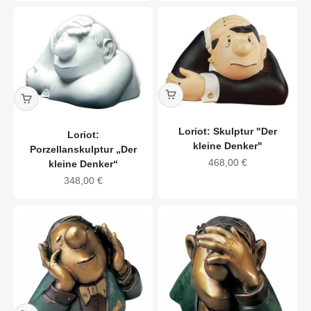
Loriot: Skulptur "Der
Loriot:
kleine Denker"
Porzellanskulptur „Der
Angebot
468,00 €
kleine Denker“
Angebot
348,00 €