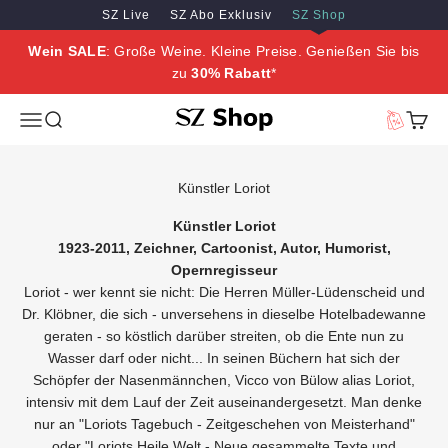
Zum Inhalt springen
Zum Hauptinhalt springen
SZ Live
SZ Abo Exklusiv
SZ Shop
Wein SALE
: Große Weine. Kleine Preise. Genießen Sie bis
zu
30% Rabatt
*
SZ Erleben
Menü
Suche
Vorteilswe
Waren
Künstler Loriot
Künstler Loriot
1923-2011, Zeichner, Cartoonist, Autor, Humorist,
Opernregisseur
Loriot - wer kennt sie nicht: Die Herren Müller-Lüdenscheid und
Dr. Klöbner, die sich - unversehens in dieselbe Hotelbadewanne
geraten - so köstlich darüber streiten, ob die Ente nun zu
Wasser darf oder nicht... In seinen Büchern hat sich der
Schöpfer der Nasenmännchen, Vicco von Bülow alias Loriot,
intensiv mit dem Lauf der Zeit auseinandergesetzt. Man denke
nur an "Loriots Tagebuch - Zeitgeschehen von Meisterhand"
oder "Loriots Heile Welt - Neue gesammelte Texte und