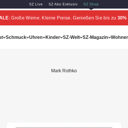
SZ Live
SZ Abo Exklusiv
SZ Shop
SALE
: Große Weine. Kleine Preise. Genießen Sie bis zu
30% 
st
Schmuck
Uhren
Kinder
SZ-Welt
SZ-Magazin
Wohne
Mark Rothko