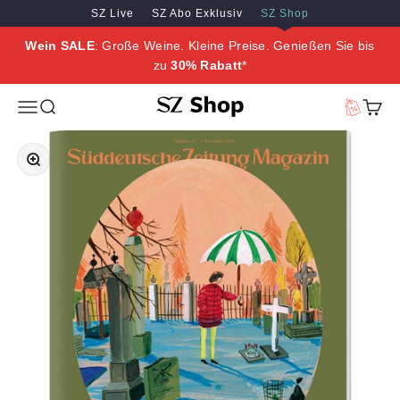
Zum Inhalt springen
Zum Hauptinhalt springen
SZ Live
SZ Abo Exklusiv
SZ Shop
Wein SALE
: Große Weine. Kleine Preise. Genießen Sie bis
zu
30% Rabatt
*
SZ Erleben
Menü
Suche
Vorteilswe
Waren
Bild vergrößern