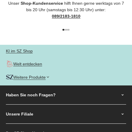
Unser
Shop-Kundenservice
hilft Ihnen gerne werktags von 7
bis 20 Uhr (samstags bis 12:30 Uhr) unter:
089/2183-1810
Gehe zu Element 1
Gehe zu Element 2
Gehe zu Element 3
Gehe zu Element 4
KI im SZ Shop
Welt entdecken
Weitere Produkte
Haben Sie noch
Fragen?
Unsere Filiale