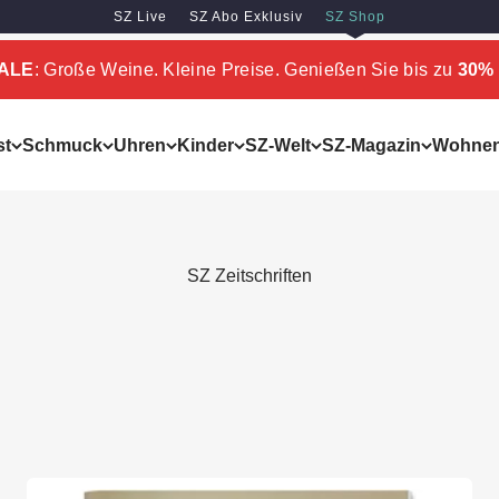
SZ Live
SZ Abo Exklusiv
SZ Shop
SALE
: Große Weine. Kleine Preise. Genießen Sie bis zu
30% 
st
Schmuck
Uhren
Kinder
SZ-Welt
SZ-Magazin
Wohne
SZ Zeitschriften