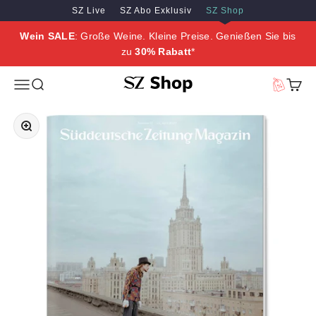
Zum Inhalt springen
Zum Hauptinhalt springen
SZ Live
SZ Abo Exklusiv
SZ Shop
Wein SALE
: Große Weine. Kleine Preise. Genießen Sie bis
zu
30% Rabatt
*
SZ Erleben
Menü
Suche
Vorteilswe
Waren
Bild vergrößern