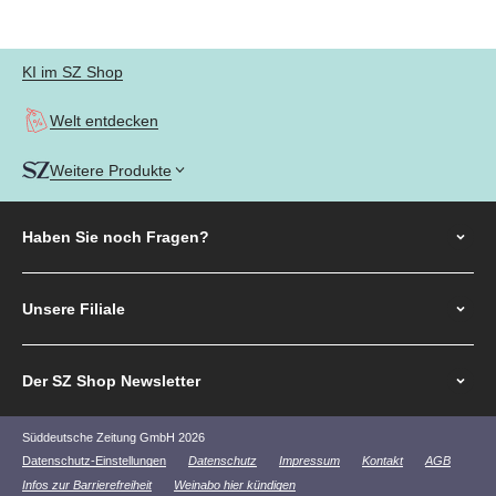
Gehe zu Element 1
Gehe zu Element 2
Gehe zu Element 3
Gehe zu Element 4
KI im SZ Shop
Welt entdecken
Weitere Produkte
Haben Sie noch
Fragen?
Unsere Filiale
Der SZ Shop Newsletter
Süddeutsche Zeitung GmbH 2026
Datenschutz-Einstellungen
Datenschutz
Impressum
Kontakt
AGB
Infos zur Barrierefreiheit
Weinabo hier kündigen