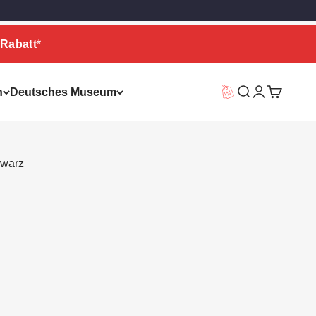
Rabatt
*
n
Deutsches Museum
Vorteilswelt
Suche
Warenkor
hwarz