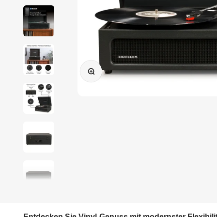
Bild vergrößern
Entdecken Sie Vinyl-Genuss mit modernster Flexibilit