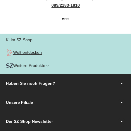
089/2183-1810
Gehe zu Element 1
Gehe zu Element 2
Gehe zu Element 3
Gehe zu Element 4
KI im SZ Shop
Welt entdecken
Weitere Produkte
Haben Sie noch
Fragen?
Unsere Filiale
Der SZ Shop Newsletter