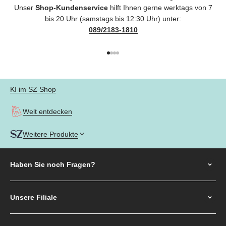
Unser
Shop-Kundenservice
hilft Ihnen gerne werktags von 7
bis 20 Uhr (samstags bis 12:30 Uhr) unter:
089/2183-1810
Gehe zu Element 1
Gehe zu Element 2
Gehe zu Element 3
Gehe zu Element 4
KI im SZ Shop
Welt entdecken
Weitere Produkte
Haben Sie noch
Fragen?
Unsere Filiale