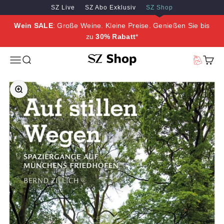
Zum Inhalt springen
Zum Hauptinhalt springen
SZ Live
SZ Abo Exklusiv
SZ Shop
Wein SALE
: Große Weine. Kleine Preise. Genießen Sie bis
zu
30% Rabatt
*
SZ Erleben
Menü
Suche
Vorteilswe
Waren
Bild vergrößern