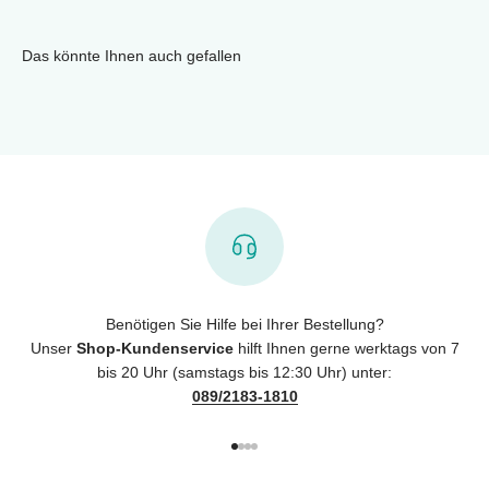
Das könnte Ihnen auch gefallen
Benötigen Sie Hilfe bei Ihrer Bestellung?
Unser
Shop-Kundenservice
hilft Ihnen gerne werktags von 7
bis 20 Uhr (samstags bis 12:30 Uhr) unter:
089/2183-1810
Gehe zu Element 1
Gehe zu Element 2
Gehe zu Element 3
Gehe zu Element 4