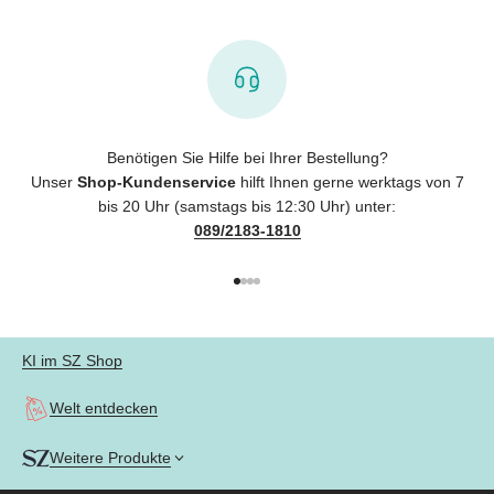
Benötigen Sie Hilfe bei Ihrer Bestellung?
Unser
Shop-Kundenservice
hilft Ihnen gerne werktags von 7
bis 20 Uhr (samstags bis 12:30 Uhr) unter:
089/2183-1810
Gehe zu Element 1
Gehe zu Element 2
Gehe zu Element 3
Gehe zu Element 4
KI im SZ Shop
Welt entdecken
Weitere Produkte