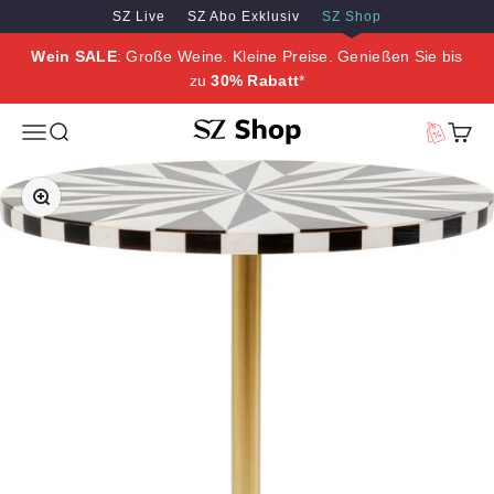
Zum Inhalt springen
Zum Hauptinhalt springen
SZ Live
SZ Abo Exklusiv
SZ Shop
Wein SALE
: Große Weine. Kleine Preise. Genießen Sie bis
zu
30% Rabatt
*
SZ Erleben
Menü
Suche
Vorteilswe
Waren
Bild vergrößern