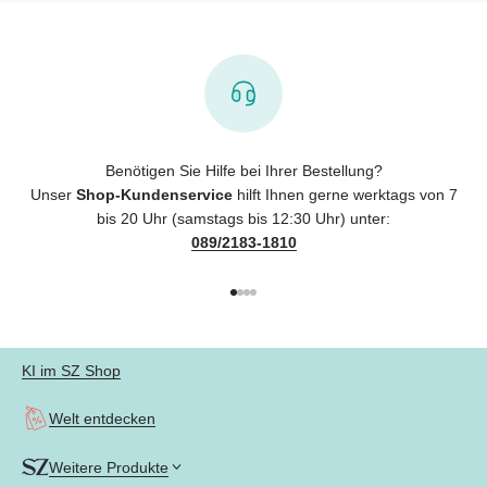
Benötigen Sie Hilfe bei Ihrer Bestellung?
Unser
Shop-Kundenservice
hilft Ihnen gerne werktags von 7
bis 20 Uhr (samstags bis 12:30 Uhr) unter:
089/2183-1810
Gehe zu Element 1
Gehe zu Element 2
Gehe zu Element 3
Gehe zu Element 4
KI im SZ Shop
Welt entdecken
Weitere Produkte