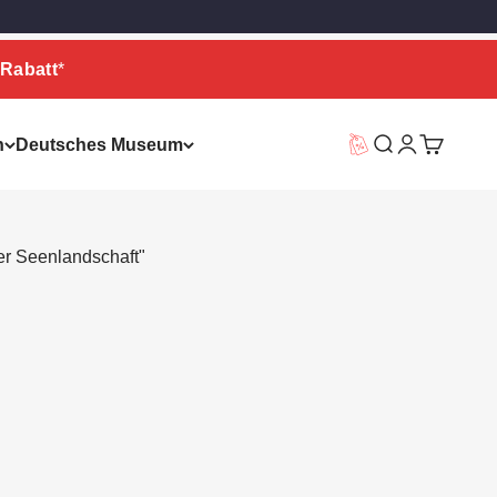
Rabatt
*
n
Deutsches Museum
Vorteilswelt
Suche
Warenkor
er Seenlandschaft"