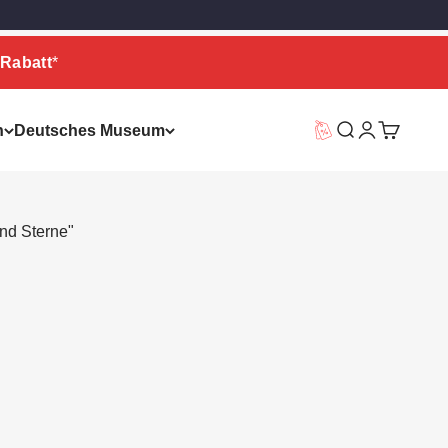
Rabatt
*
n
Deutsches Museum
Vorteilswelt
Suche
Warenkor
nd Sterne"