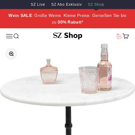
Zum Inhalt springen
Zum Hauptinhalt springen
SZ Live
SZ Abo Exklusiv
SZ Shop
Wein SALE
: Große Weine. Kleine Preise. Genießen Sie bis
zu
30% Rabatt
*
SZ Erleben
Menü
Suche
Vorteilswe
Waren
Bild vergrößern