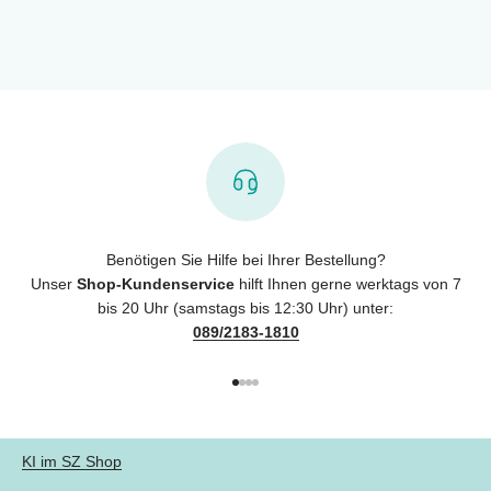
Benötigen Sie Hilfe bei Ihrer Bestellung?
Unser
Shop-Kundenservice
hilft Ihnen gerne werktags von 7
bis 20 Uhr (samstags bis 12:30 Uhr) unter:
089/2183-1810
Gehe zu Element 1
Gehe zu Element 2
Gehe zu Element 3
Gehe zu Element 4
KI im SZ Shop