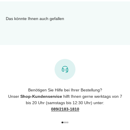
Das könnte Ihnen auch gefallen
Benötigen Sie Hilfe bei Ihrer Bestellung?
Unser
Shop-Kundenservice
hilft Ihnen gerne werktags von 7
bis 20 Uhr (samstags bis 12:30 Uhr) unter:
089/2183-1810
Gehe zu Element 1
Gehe zu Element 2
Gehe zu Element 3
Gehe zu Element 4