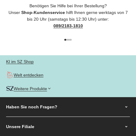
Benötigen Sie Hilfe bei Ihrer Bestellung?
Unser
Shop-Kundenservice
hilft Ihnen gerne werktags von 7
bis 20 Uhr (samstags bis 12:30 Uhr) unter:
089/2183-1810
Gehe zu Element 1
Gehe zu Element 2
Gehe zu Element 3
Gehe zu Element 4
KI im SZ Shop
Welt entdecken
Weitere Produkte
Haben Sie noch
Fragen?
Unsere Filiale