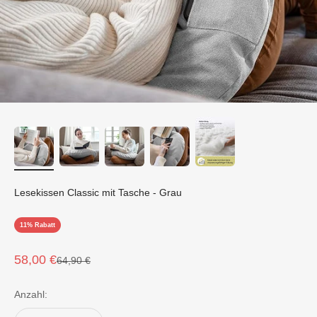
Lesekissen Classic mit Tasche - Grau
11% Rabatt
Angebot
58,00 €
Regulärer Preis
64,90 €
Anzahl: