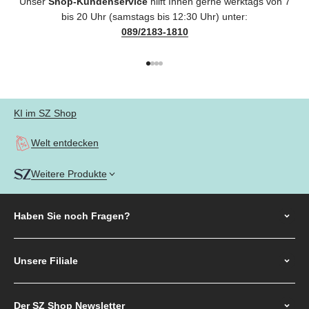
Unser
Shop-Kundenservice
hilft Ihnen gerne werktags von 7
bis 20 Uhr (samstags bis 12:30 Uhr) unter:
089/2183-1810
Gehe zu Element 1
Gehe zu Element 2
Gehe zu Element 3
Gehe zu Element 4
KI im SZ Shop
Welt entdecken
Weitere Produkte
Haben Sie noch
Fragen?
Unsere Filiale
Der SZ Shop Newsletter