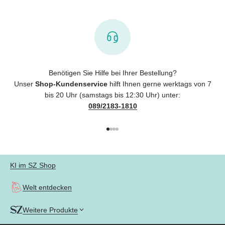
Benötigen Sie Hilfe bei Ihrer Bestellung?
Unser
Shop-Kundenservice
hilft Ihnen gerne werktags von 7
bis 20 Uhr (samstags bis 12:30 Uhr) unter:
089/2183-1810
Gehe zu Element 1
Gehe zu Element 2
Gehe zu Element 3
Gehe zu Element 4
KI im SZ Shop
Welt entdecken
Weitere Produkte