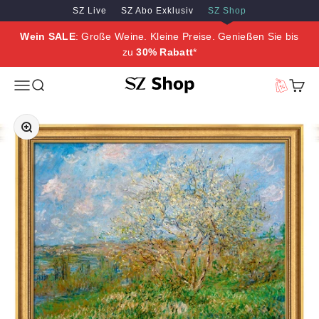
Zum Inhalt springen
Zum Hauptinhalt springen
SZ Live
SZ Abo Exklusiv
SZ Shop
Wein SALE
: Große Weine. Kleine Preise. Genießen Sie bis
zu
30% Rabatt
*
SZ Erleben
Menü
Suche
Vorteilswe
Waren
Bild vergrößern