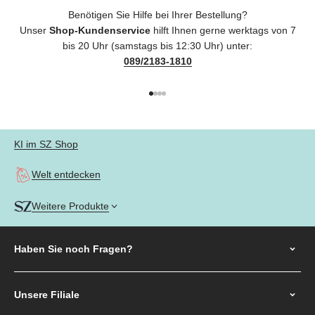
Benötigen Sie Hilfe bei Ihrer Bestellung?
Unser
Shop-Kundenservice
hilft Ihnen gerne werktags von 7
bis 20 Uhr (samstags bis 12:30 Uhr) unter:
089/2183-1810
Gehe zu Element 1
Gehe zu Element 2
Gehe zu Element 3
Gehe zu Element 4
KI im SZ Shop
Welt entdecken
Weitere Produkte
Haben Sie noch
Fragen?
Unsere Filiale