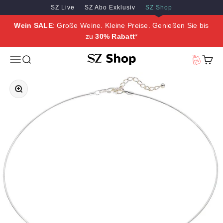
Zum Inhalt springen
Zum Hauptinhalt springen
SZ Live
SZ Abo Exklusiv
SZ Shop
Wein SALE
: Große Weine. Kleine Preise. Genießen Sie bis
zu
30% Rabatt
*
SZ Erleben
Menü
Suche
Vorteilswe
Waren
Bild vergrößern