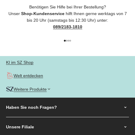
Benötigen Sie Hilfe bei Ihrer Bestellung?
Unser
Shop-Kundenservice
hilft Ihnen gerne werktags von 7
bis 20 Uhr (samstags bis 12:30 Uhr) unter:
089/2183-1810
Gehe zu Element 1
Gehe zu Element 2
Gehe zu Element 3
Gehe zu Element 4
KI im SZ Shop
Welt entdecken
Weitere Produkte
Haben Sie noch
Fragen?
Unsere Filiale