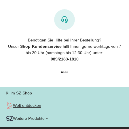
Benötigen Sie Hilfe bei Ihrer Bestellung?
Unser
Shop-Kundenservice
hilft Ihnen gerne werktags von 7
bis 20 Uhr (samstags bis 12:30 Uhr) unter:
089/2183-1810
Gehe zu Element 1
Gehe zu Element 2
Gehe zu Element 3
Gehe zu Element 4
KI im SZ Shop
Welt entdecken
Weitere Produkte