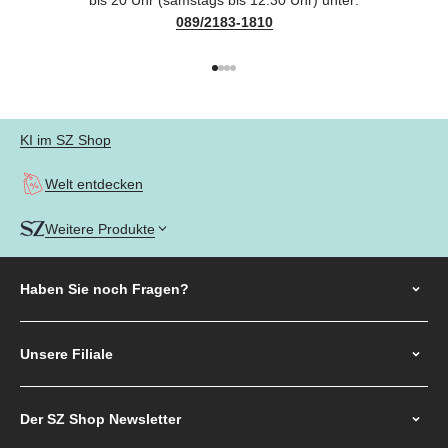
bis 20 Uhr (samstags bis 12:30 Uhr) unter:
089/2183-1810
Gehe zu Element 1
Gehe zu Element 2
Gehe zu Element 3
Gehe zu Element 4
KI im SZ Shop
Welt entdecken
Weitere Produkte
Haben Sie noch
Fragen?
Unsere Filiale
Der SZ Shop Newsletter