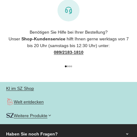
Benötigen Sie Hilfe bei Ihrer Bestellung?
Unser
Shop-Kundenservice
hilft Ihnen gerne werktags von 7
bis 20 Uhr (samstags bis 12:30 Uhr) unter:
089/2183-1810
Gehe zu Element 1
Gehe zu Element 2
Gehe zu Element 3
Gehe zu Element 4
KI im SZ Shop
Welt entdecken
Weitere Produkte
Haben Sie noch
Fragen?